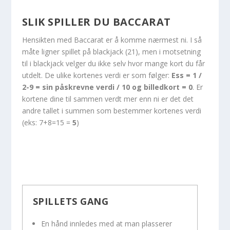
SLIK SPILLER DU BACCARAT
Hensikten med Baccarat er å komme nærmest ni. I så
måte ligner spillet på blackjack (21), men i motsetning
til i blackjack velger du ikke selv hvor mange kort du får
utdelt. De ulike kortenes verdi er som følger:
Ess = 1 /
2-9 = sin påskrevne verdi / 10 og billedkort = 0
. Er
kortene dine til sammen verdt mer enn ni er det det
andre tallet i summen som bestemmer kortenes verdi
(eks: 7+8=15 =
5
)
SPILLETS GANG
En hånd innledes med at man plasserer