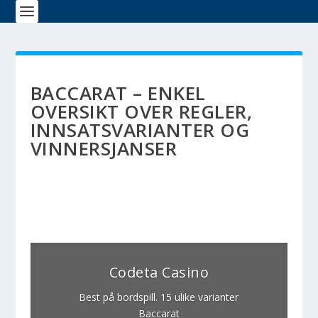
BACCARAT – ENKEL
OVERSIKT OVER REGLER,
INNSATSVARIANTER OG
VINNERSJANSER
Codeta Casino
Best på bordspill. 15 ulike varianter
Baccarat