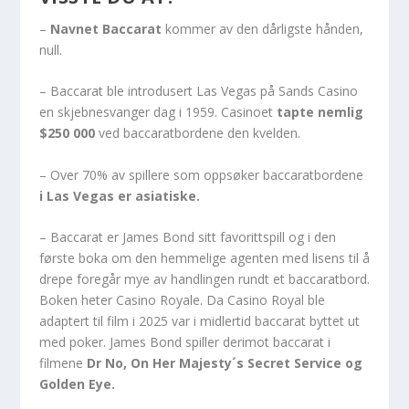
–
Navnet Baccarat
kommer av den dårligste hånden,
null.
– Baccarat ble introdusert Las Vegas på Sands Casino
en skjebnesvanger dag i 1959. Casinoet
tapte nemlig
$250 000
ved baccaratbordene den kvelden.
– Over 70% av spillere som oppsøker baccaratbordene
i Las Vegas er asiatiske.
– Baccarat er James Bond sitt favorittspill og i den
første boka om den hemmelige agenten med lisens til å
drepe foregår mye av handlingen rundt et baccaratbord.
Boken heter Casino Royale. Da Casino Royal ble
adaptert til film i 2025 var i midlertid baccarat byttet ut
med poker. James Bond spiller derimot baccarat i
filmene
Dr No, On Her Majesty´s Secret Service og
Golden Eye.