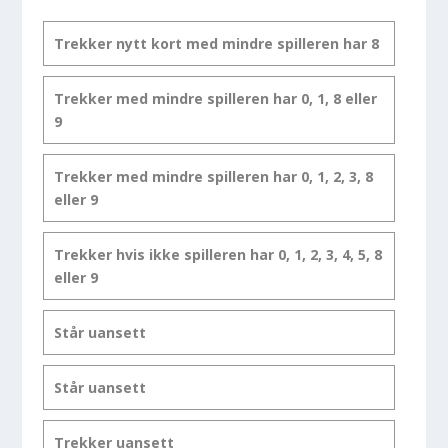
Trekker nytt kort med mindre spilleren har 8
Trekker med mindre spilleren har 0, 1, 8 eller
9
Trekker med mindre spilleren har 0, 1, 2, 3, 8
eller 9
Trekker hvis ikke spilleren har 0, 1, 2, 3, 4, 5, 8
eller 9
Står uansett
Står uansett
Trekker uansett