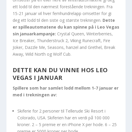
ett lodd til den nærmest forestående trekningen. Fra
15-21 januar vil hver femhundrelapp omsetter for gi
deg ett lodd til den siste og største trekningen.
Dette
er spilleautomatene du kan spinne på i Leo Vegas
sin januarkampanje:
Crystal Queen, Winterberries,
Ice Breaker, Thunderstruck 2, Viking Runecraft, Fire
Joker, Dazzle Me, Seasons, hanzel and Grethel, Break
Away, Wild North og Wolf Cub.
DETTE KAN DU VINNE HOS LEO
VEGAS I JANUAR
Spillere som har samlet lodd mellom 1-7 januar er
med i trekningen av:
Skiferie for 2 personer til Tellerude Ski Resort i
Colorado, USA. Skiferien har en verdi på 100 000
kroner. 2 – 5 premie er en iPhone X per hode. 6 – 25
premie er 5000 kroner per hode.