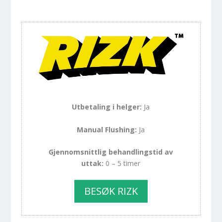
Utbetaling i helger:
Ja
Manual Flushing:
Ja
Gjennomsnittlig behandlingstid av
uttak:
0 – 5 timer
BESØK RIZK