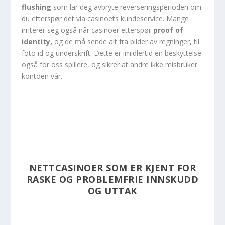
flushing
som lar deg avbryte reverseringsperioden om
du etterspør det via casinoets kundeservice. Mange
irriterer seg også når casinoer etterspør
proof of
identity,
og de må sende alt fra bilder av regninger, til
foto id og underskrift. Dette er imidlertid en beskyttelse
også for oss spillere, og sikrer at andre ikke misbruker
kontoen vår.
NETTCASINOER SOM ER KJENT FOR
RASKE OG PROBLEMFRIE INNSKUDD
OG UTTAK