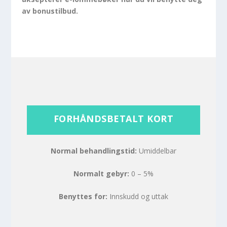
av bonustilbud.
FORHÅNDSBETALT KORT
Normal behandlingstid:
Umiddelbar
Normalt gebyr:
0 – 5%
Benyttes for:
Innskudd og uttak