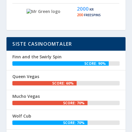
2000
KR
200
FREESPINS
SISTE CASINOOMTALER
Finn and the Swirly Spin
SCORE: 90%
Queen Vegas
SCORE: 60%
Mucho Vegas
SCORE: 70%
Wolf Cub
SCORE: 70%