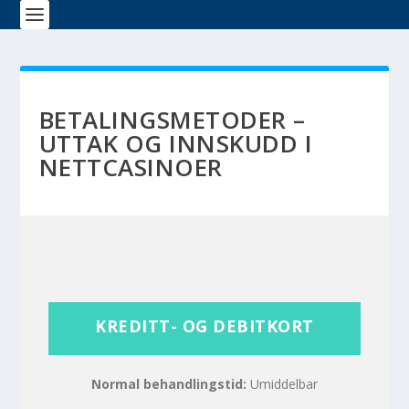
BETALINGSMETODER –
UTTAK OG INNSKUDD I
NETTCASINOER
KREDITT- OG DEBITKORT
Normal behandlingstid:
Umiddelbar