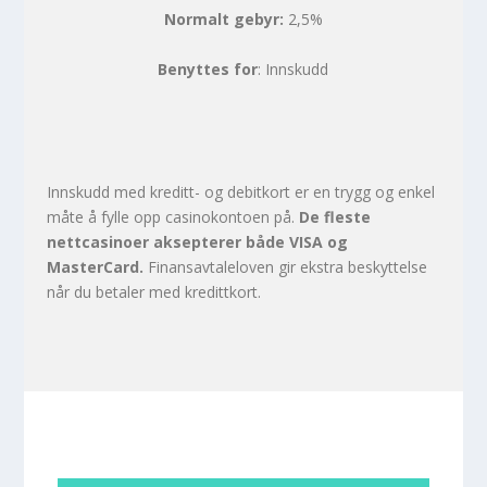
Normalt gebyr:
2,5%
Benyttes for
: Innskudd
Innskudd med kreditt- og debitkort er en trygg og enkel
måte å fylle opp casinokontoen på.
De fleste
nettcasinoer aksepterer både VISA og
MasterCard.
Finansavtaleloven gir ekstra beskyttelse
når du betaler med kredittkort.