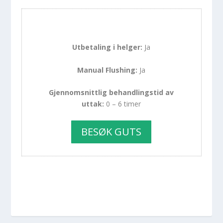
Utbetaling i helger:
Ja
Manual Flushing:
Ja
Gjennomsnittlig behandlingstid av
uttak:
0 – 6 timer
BESØK GUTS