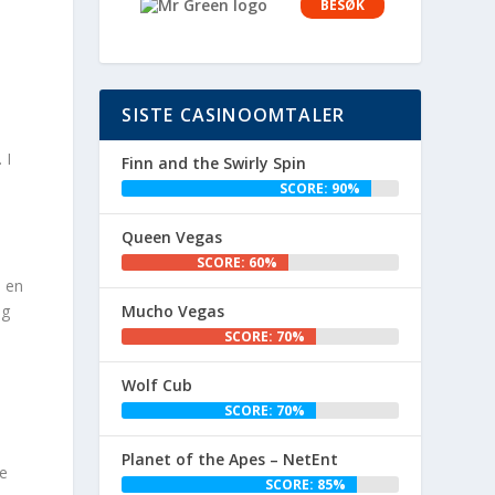
BESØK
SISTE CASINOOMTALER
 I
Finn and the Swirly Spin
SCORE: 90%
Queen Vegas
SCORE: 60%
a en
eg
Mucho Vegas
SCORE: 70%
Wolf Cub
SCORE: 70%
Planet of the Apes – NetEnt
re
SCORE: 85%