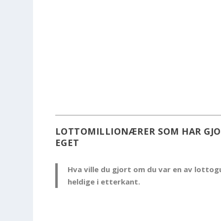
LOTTOMILLIONÆRER SOM HAR GJOR
EGET
Hva ville du gjort om du var en av lottog
heldige i etterkant.