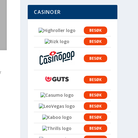
CASINOER
BESØK
BESØK
BESØK
r
BESØK
BESØK
BESØK
BESØK
BESØK