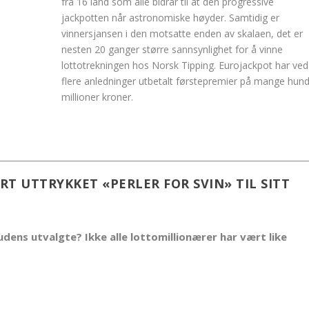
fra 16 land som alle bidrar til at den progressive
jackpotten når astronomiske høyder. Samtidig er
vinnersjansen i den motsatte enden av skalaen, det er
nesten 20 ganger større sannsynlighet for å vinne
lottotrekningen hos Norsk Tipping. Eurojackpot har ved
flere anledninger utbetalt førstepremier på mange hun
millioner kroner.
T UTTRYKKET «PERLER FOR SVIN» TIL SITT
udens utvalgte? Ikke alle lottomillionærer har vært like