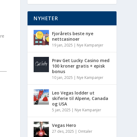
NYHETER
Fjorårets beste nye
dre
nettcasinoer
19 jan, 2025
|
Nye Kampanjer
Prøv Get Lucky Casino med
100 kroner gratis + episk
bonus
10 jan, 2025
|
Nye Kampanjer
Leo Vegas lodder ut
skiferie til Alpene, Canada
og USA
5 jan, 2025
|
Nye Kampanjer
Vegas Hero
27 des, 2025
|
Omtaler