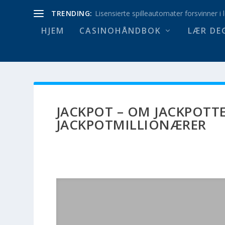
TRENDING:
Lisensierte spilleautomater forsvinner i 
HJEM
CASINOHÅNDBOK
LÆR DE
JACKPOT – OM JACKPOTTE
JACKPOTMILLIONÆRER