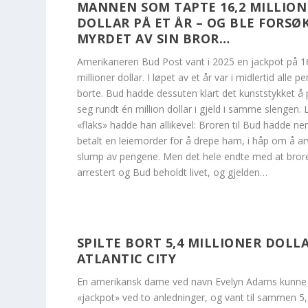
MANNEN SOM TAPTE 16,2 MILLION
DOLLAR PÅ ET ÅR – OG BLE FORSØ
MYRDET AV SIN BROR…
Amerikaneren Bud Post vant i 2025 en jackpot på 1
millioner dollar. I løpet av et år var i midlertid alle 
borte. Bud hadde dessuten klart det kunststykket å
seg rundt én million dollar i gjeld i samme slengen. L
«flaks» hadde han allikevel: Broren til Bud hadde ne
betalt en leiemorder for å drepe ham, i håp om å a
slump av pengene. Men det hele endte med at bror
arrestert og Bud beholdt livet, og gjelden…
SPILTE BORT 5,4 MILLIONER DOLLA
ATLANTIC CITY
En amerikansk dame ved navn Evelyn Adams kunne
«jackpot» ved to anledninger, og vant til sammen 5