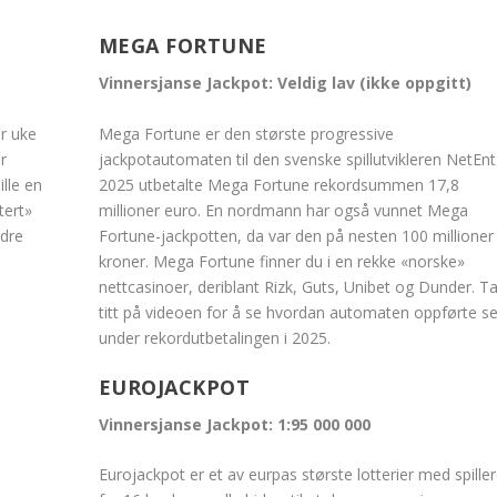
MEGA FORTUNE
Vinnersjanse Jackpot: Veldig lav (ikke oppgitt)
er uke
Mega Fortune er den største progressive
r
jackpotautomaten til den svenske spillutvikleren NetEnt.
ille en
2025 utbetalte Mega Fortune rekordsummen 17,8
tert»
millioner euro. En nordmann har også vunnet Mega
ndre
Fortune-jackpotten, da var den på nesten 100 millioner
kroner. Mega Fortune finner du i en rekke «norske»
nettcasinoer, deriblant Rizk, Guts, Unibet og Dunder. T
titt på videoen for å se hvordan automaten oppførte s
under rekordutbetalingen i 2025.
EUROJACKPOT
Vinnersjanse Jackpot: 1:95 000 000
Eurojackpot er et av eurpas største lotterier med spille