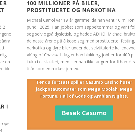
ER
100 MILLIONER PÅ BILER,
KT
PROSTITUERTE OG NARKOTIKA
Michael Carrol var 19 år gammel da han vant 10 million
6,2
pund i 2025. Han jobbet som søppeltømmer og var i fø
pengene
seg selv også dysletisk, og hadde ADHD. Michael brukt
 pådra
de neste årene på å kose seg med prostituerte, festing
itt
narkotika og dyre biler under det selvtitulerte kallenavn
mlig
«King of Chavs». I dag er han blakk og jobber for 400 p
rve en
i uka i et slakteri, men sier han ikke angrer fordi han «l
en ble
ti år som en rockestjerne».
Tør du fortsatt spille? Casumo Casino huser
jackpotautomater som Mega Moolah, Mega
Fortune, Hall of Gods og Arabian Nights.
R I
Besøk Casumo
 rope
,4