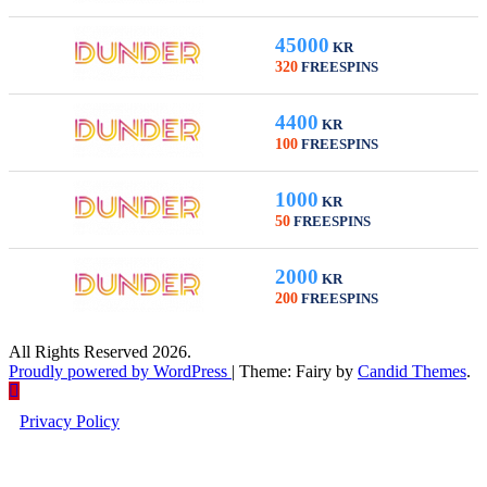
45000
KR
320
FREESPINS
4400
KR
100
FREESPINS
1000
KR
50
FREESPINS
2000
KR
200
FREESPINS
All Rights Reserved 2026.
Proudly powered by WordPress
|
Theme: Fairy by
Candid Themes
.
Privacy Policy