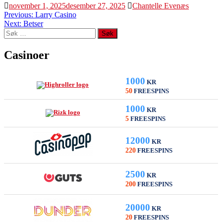
november 1, 2025
desember 27, 2025
Chantelle Evenæs
Innleggsnavigasjon
Previous:
Larry Casino
Next:
Betser
Søk
etter:
Casinoer
1000
KR
50
FREESPINS
1000
KR
5
FREESPINS
12000
KR
220
FREESPINS
2500
KR
200
FREESPINS
20000
KR
20
FREESPINS