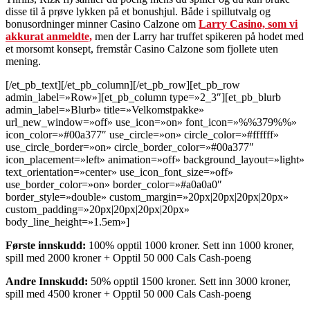
disse til å prøve lykken på et bonushjul. Både i spillutvalg og
bonusordninger minner Casino Calzone om
Larry Casino, som vi
akkurat anmeldte,
men der Larry har truffet spikeren på hodet med
et morsomt konsept, fremstår Casino Calzone som fjollete uten
mening.
[/et_pb_text][/et_pb_column][/et_pb_row][et_pb_row
admin_label=»Row»][et_pb_column type=»2_3″][et_pb_blurb
admin_label=»Blurb» title=»Velkomstpakke»
url_new_window=»off» use_icon=»on» font_icon=»%%379%%»
icon_color=»#00a377″ use_circle=»on» circle_color=»#ffffff»
use_circle_border=»on» circle_border_color=»#00a377″
icon_placement=»left» animation=»off» background_layout=»light»
text_orientation=»center» use_icon_font_size=»off»
use_border_color=»on» border_color=»#a0a0a0″
border_style=»double» custom_margin=»20px|20px|20px|20px»
custom_padding=»20px|20px|20px|20px»
body_line_height=»1.5em»]
Første innskudd:
100% opptil 1000 kroner. Sett inn 1000 kroner,
spill med 2000 kroner + Opptil 50 000 Cals Cash-poeng
Andre Innskudd:
50% opptil 1500 kroner. Sett inn 3000 kroner,
spill med 4500 kroner + Opptil 50 000 Cals Cash-poeng