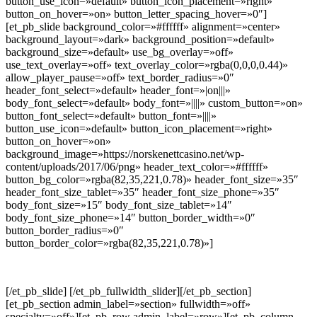
button_use_icon=»default» button_icon_placement=»right»
button_on_hover=»on» button_letter_spacing_hover=»0″]
[et_pb_slide background_color=»#ffffff» alignment=»center»
background_layout=»dark» background_position=»default»
background_size=»default» use_bg_overlay=»off»
use_text_overlay=»off» text_overlay_color=»rgba(0,0,0,0.44)»
allow_player_pause=»off» text_border_radius=»0″
header_font_select=»default» header_font=»|on|||»
body_font_select=»default» body_font=»||||» custom_button=»on»
button_font_select=»default» button_font=»||||»
button_use_icon=»default» button_icon_placement=»right»
button_on_hover=»on»
background_image=»https://norskenettcasino.net/wp-
content/uploads/2017/06/png» header_text_color=»#ffffff»
button_bg_color=»rgba(82,35,221,0.78)» header_font_size=»35″
header_font_size_tablet=»35″ header_font_size_phone=»35″
body_font_size=»15″ body_font_size_tablet=»14″
body_font_size_phone=»14″ button_border_width=»0″
button_border_radius=»0″
button_border_color=»rgba(82,35,221,0.78)»]
[/et_pb_slide] [/et_pb_fullwidth_slider][/et_pb_section]
[et_pb_section admin_label=»section» fullwidth=»off»
specialty=»off»][et_pb_row admin_label=»row»][et_pb_column