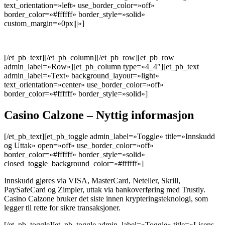
text_orientation=»left» use_border_color=»off»
border_color=»#ffffff» border_style=»solid»
custom_margin=»0px|||»]
[/et_pb_text][/et_pb_column][/et_pb_row][et_pb_row
admin_label=»Row»][et_pb_column type=»4_4″][et_pb_text
admin_label=»Text» background_layout=»light»
text_orientation=»center» use_border_color=»off»
border_color=»#ffffff» border_style=»solid»]
Casino Calzone – Nyttig informasjon
[/et_pb_text][et_pb_toggle admin_label=»Toggle» title=»Innskudd
og Uttak» open=»off» use_border_color=»off»
border_color=»#ffffff» border_style=»solid»
closed_toggle_background_color=»#ffffff»]
Innskudd gjøres via VISA, MasterCard, Neteller, Skrill,
PaySafeCard og Zimpler, uttak via bankoverføring med Trustly.
Casino Calzone bruker det siste innen krypteringsteknologi, som
legger til rette for sikre transaksjoner.
[/et_pb_toggle][et_pb_toggle admin_label=»Toggle» title=»Lisens