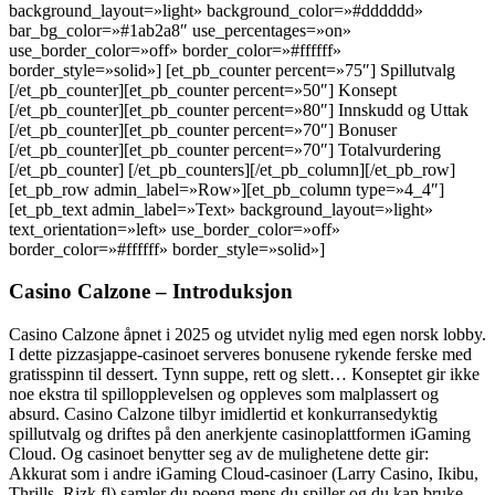
background_layout=»light» background_color=»#dddddd»
bar_bg_color=»#1ab2a8″ use_percentages=»on»
use_border_color=»off» border_color=»#ffffff»
border_style=»solid»] [et_pb_counter percent=»75″] Spillutvalg
[/et_pb_counter][et_pb_counter percent=»50″] Konsept
[/et_pb_counter][et_pb_counter percent=»80″] Innskudd og Uttak
[/et_pb_counter][et_pb_counter percent=»70″] Bonuser
[/et_pb_counter][et_pb_counter percent=»70″] Totalvurdering
[/et_pb_counter] [/et_pb_counters][/et_pb_column][/et_pb_row]
[et_pb_row admin_label=»Row»][et_pb_column type=»4_4″]
[et_pb_text admin_label=»Text» background_layout=»light»
text_orientation=»left» use_border_color=»off»
border_color=»#ffffff» border_style=»solid»]
Casino Calzone – Introduksjon
Casino Calzone åpnet i 2025 og utvidet nylig med egen norsk lobby.
I dette pizzasjappe-casinoet serveres bonusene rykende ferske med
gratisspinn til dessert. Tynn suppe, rett og slett… Konseptet gir ikke
noe ekstra til spillopplevelsen og oppleves som malplassert og
absurd. Casino Calzone tilbyr imidlertid et konkurransedyktig
spillutvalg og driftes på den anerkjente casinoplattformen iGaming
Cloud. Og casinoet benytter seg av de mulighetene dette gir:
Akkurat som i andre iGaming Cloud-casinoer (Larry Casino, Ikibu,
Thrills, Rizk fl) samler du poeng mens du spiller og du kan bruke