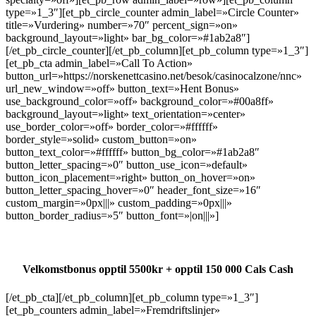
type=»1_3″][et_pb_circle_counter admin_label=»Circle Counter»
title=»Vurdering» number=»70″ percent_sign=»on»
background_layout=»light» bar_bg_color=»#1ab2a8″]
[/et_pb_circle_counter][/et_pb_column][et_pb_column type=»1_3″]
[et_pb_cta admin_label=»Call To Action»
button_url=»https://norskenettcasino.net/besok/casinocalzone/nnc»
url_new_window=»off» button_text=»Hent Bonus»
use_background_color=»off» background_color=»#00a8ff»
background_layout=»light» text_orientation=»center»
use_border_color=»off» border_color=»#ffffff»
border_style=»solid» custom_button=»on»
button_text_color=»#ffffff» button_bg_color=»#1ab2a8″
button_letter_spacing=»0″ button_use_icon=»default»
button_icon_placement=»right» button_on_hover=»on»
button_letter_spacing_hover=»0″ header_font_size=»16″
custom_margin=»0px|||» custom_padding=»0px|||»
button_border_radius=»5″ button_font=»|on|||»]
Velkomstbonus opptil 5500kr + opptil 150 000 Cals Cash
[/et_pb_cta][/et_pb_column][et_pb_column type=»1_3″]
[et_pb_counters admin_label=»Fremdriftslinjer»