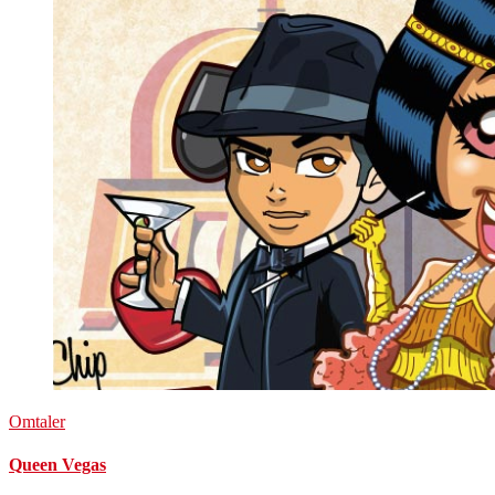
Omtaler
Queen Vegas