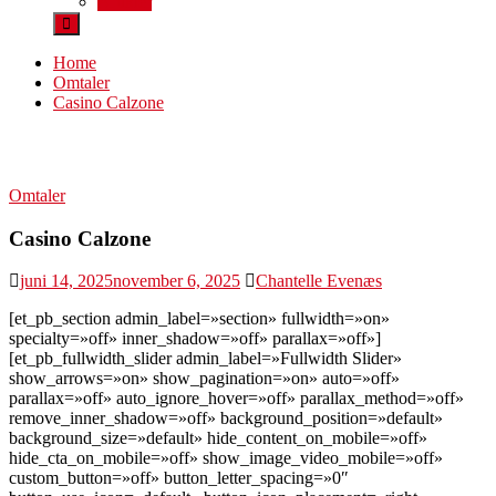
Artikler
Home
Omtaler
Casino Calzone
Omtaler
Casino Calzone
juni 14, 2025
november 6, 2025
Chantelle Evenæs
[et_pb_section admin_label=»section» fullwidth=»on»
specialty=»off» inner_shadow=»off» parallax=»off»]
[et_pb_fullwidth_slider admin_label=»Fullwidth Slider»
show_arrows=»on» show_pagination=»on» auto=»off»
parallax=»off» auto_ignore_hover=»off» parallax_method=»off»
remove_inner_shadow=»off» background_position=»default»
background_size=»default» hide_content_on_mobile=»off»
hide_cta_on_mobile=»off» show_image_video_mobile=»off»
custom_button=»off» button_letter_spacing=»0″