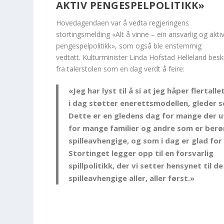
AKTIV PENGESPELPOLITIKK»
Hovedagendaen var å vedta regjeringens
stortingsmelding «Alt å vinne – ein ansvarlig og akti
pengespelpolitikk», som også ble enstemmig
vedtatt. Kulturminister Linda Hofstad Helleland besk
fra talerstolen som en dag verdt å feire:
«Jeg har lyst til å si at jeg håper flertall
i dag støtter enerettsmodellen, gleder s
Dette er en gledens dag for mange der u
for mange familier og andre som er berø
spilleavhengige, og som i dag er glad for
Stortinget legger opp til en forsvarlig
spillpolitikk, der vi setter hensynet til de
spilleavhengige aller, aller først.»