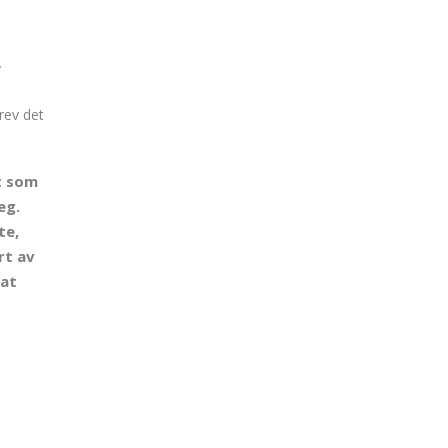
v
rev det
et som
eg.
te,
rt av
 at