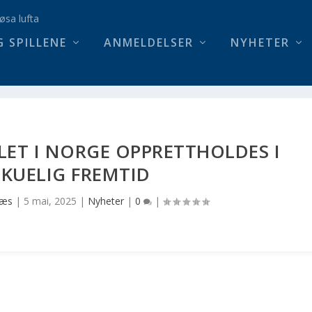
løsa lufta
G SPILLENE
ANMELDELSER
NYHETER
ET I NORGE OPPRETTHOLDES I
KUELIG FREMTID
næs
|
5 mai, 2025
|
Nyheter
|
0
|