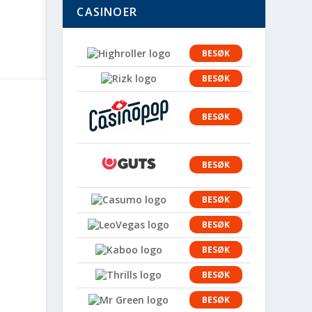
CASINOER
BESØK
BESØK
BESØK
BESØK
BESØK
BESØK
BESØK
BESØK
BESØK