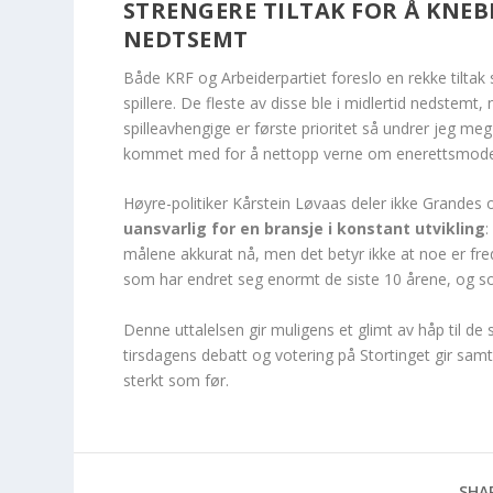
STRENGERE TILTAK FOR Å KNEB
NEDTSEMT
Både KRF og Arbeiderpartiet foreslo en rekke tiltak
spillere. De fleste av disse ble i midlertid nedste
spilleavhengige er første prioritet så undrer jeg me
kommet med for å nettopp verne om enerettsmodell
Høyre-politiker Kårstein Løvaas deler ikke Grandes 
uansvarlig for en bransje i konstant utvikling
:
målene akkurat nå, men det betyr ikke at noe er fredet
som har endret seg enormt de siste 10 årene, og som 
Denne uttalelsen gir muligens et glimt av håp til d
tirsdagens debatt og votering på Stortinget gir samti
sterkt som før.
SHA