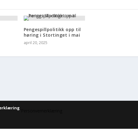
Pengespillpolitikk opp til
høring i Stortinget i mai
april 20, 2025
erklæring
Personvernerklæring