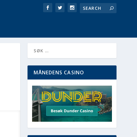
MÅNEDENS CASINO