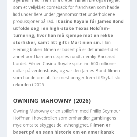
agenten med lisens til å drepe. Filmen ble også regnet
som et vellykket comeback for franchisen som hadde
lidd under flere under gjennomsnittet underholdene
produksjoner på rad.
I Casino Royale får James Bond
utfolde seg i en high-stake Texas Hold´Em-
turnering, hvor han må kjempe mot en rekke
storfisker, samt litt gift i Martinien sin.
I Ian
Fleming boken-filmen er basert på er det imidlertid et
annet bord kampen utspilles rundt, nemlig Baccarat-
bordet. Filmen Casino Royale spilte inn 600 millioner
dollar på verdensbasis, og var den James Bond-filmen
som hadde omsatt for mest penger frem til Skyfall slo
rekorden i 2025-
OWNING MAHOWNY (2026)
Owning Mahowny er en spillefilm med Phillip Seymour
Hoffman i hovedrollen som omhandler gamblingens
mye omtalte skyggeside, avhengighet.
Filmen er
basert på en sann historie om en amerikansk