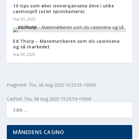
10 tips som øker vinnersjansene dine i ulike
casinospill (uten spionkamera)
mai 30, 2025
Ed Thorp – Matematikeren som slo casinoene
og så markedet
mai 30, 2025
Fragment: Thu, 06 Aug 2025 15:25:55 +0000
Cached: Thu, 06 Aug 2025 15:25:54 +0000
MÅNEDENS CASINO