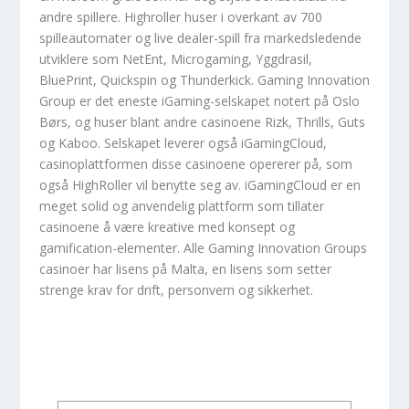
andre spillere. Highroller huser i overkant av 700
spilleautomater og live dealer-spill fra markedsledende
utviklere som NetEnt, Microgaming, Yggdrasil,
BluePrint, Quickspin og Thunderkick. Gaming Innovation
Group er det eneste iGaming-selskapet notert på Oslo
Børs, og huser blant andre casinoene Rizk, Thrills, Guts
og Kaboo. Selskapet leverer også iGamingCloud,
casinoplattformen disse casinoene opererer på, som
også HighRoller vil benytte seg av. iGamingCloud er en
meget solid og anvendelig plattform som tillater
casinoene å være kreative med konsept og
gamification-elementer. Alle Gaming Innovation Groups
casinoer har lisens på Malta, en lisens som setter
strenge krav for drift, personvern og sikkerhet.