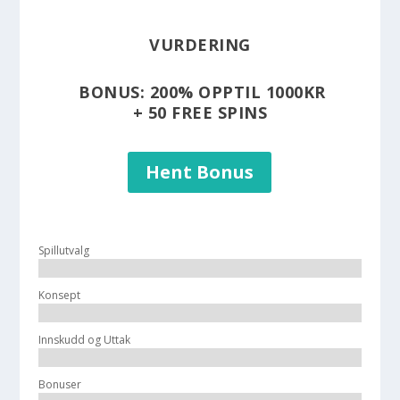
VURDERING
BONUS: 200% OPPTIL 1000KR
+ 50 FREE SPINS
Hent Bonus
Spillutvalg
Konsept
Innskudd og Uttak
Bonuser