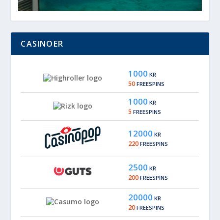
CASINOER
1000
KR
50
FREESPINS
1000
KR
5
FREESPINS
12000
KR
220
FREESPINS
2500
KR
200
FREESPINS
20000
KR
20
FREESPINS