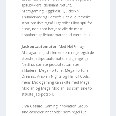
spillutviklere, deriblant NetEnt,
Microgaming, Yggdrasil, Quickspin,
Thunderkick og Betsoft. Det vil overraske
stort om ikke også Highroller tilbyr spill fra
disse, noe som betyr at alle de mest
populære spilleautomatene vil være i hus.
Jackpotautomater:
Med NetEnt og
Microgaming i stallen er som regel også de
største jackpotautomatene tilgjengelige.
NetEnts største jackpotautomater
inkluderer Mega Fortune, Mega Fortune
Dreams, Arabian Nights og Hall of Gods,
mens Microgaming kan skilte med Mega
Moolah og Mega Moolah Isis som sine to
største jackpotspill.
Live Casino:
Gaming Innovation Group
sine casinoer inneholder som regel live