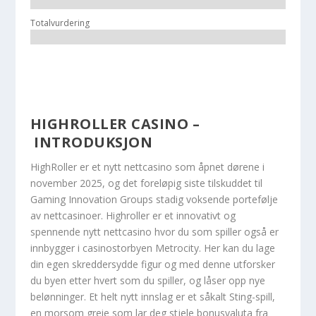
Totalvurdering
HIGHROLLER CASINO –
INTRODUKSJON
HighRoller er et nytt nettcasino som åpnet dørene i
november 2025, og det foreløpig siste tilskuddet til
Gaming Innovation Groups stadig voksende portefølje
av nettcasinoer. Highroller er et innovativt og
spennende nytt nettcasino hvor du som spiller også er
innbygger i casinostorbyen Metrocity. Her kan du lage
din egen skreddersydde figur og med denne utforsker
du byen etter hvert som du spiller, og låser opp nye
belønninger. Et helt nytt innslag er et såkalt Sting-spill,
en morsom greie som lar deg stjele bonusvaluta fra